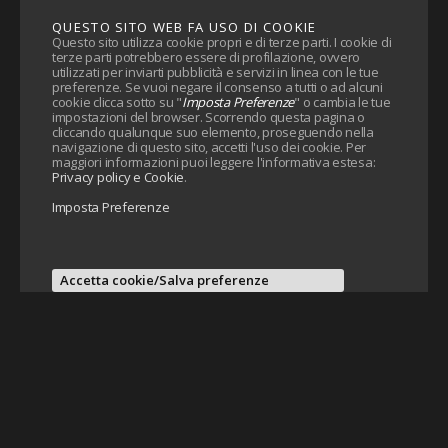
QUESTO SITO WEB FA USO DI COOKIE
Questo sito utilizza cookie propri e di terze parti. I cookie di
terze parti potrebbero essere di profilazione, ovvero
utilizzati per inviarti pubblicità e servizi in linea con le tue
preferenze. Se vuoi negare il consenso a tutti o ad alcuni
cookie clicca sotto su "
Imposta Preferenze
" o cambia le tue
impostazioni del browser. Scorrendo questa pagina o
cliccando qualunque suo elemento, proseguendo nella
navigazione di questo sito, accetti l'uso dei cookie. Per
maggiori informazioni puoi leggere l'informativa estesa:
Privacy policy e Cookie
.
Imposta Preferenze
Accetta cookie/Salva preferenze