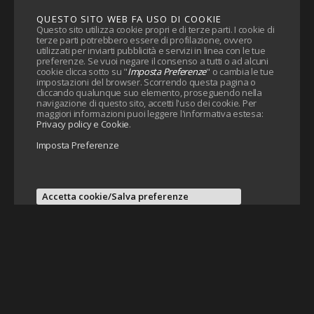
QUESTO SITO WEB FA USO DI COOKIE
Questo sito utilizza cookie propri e di terze parti. I cookie di
terze parti potrebbero essere di profilazione, ovvero
utilizzati per inviarti pubblicità e servizi in linea con le tue
preferenze. Se vuoi negare il consenso a tutti o ad alcuni
cookie clicca sotto su "
Imposta Preferenze
" o cambia le tue
impostazioni del browser. Scorrendo questa pagina o
cliccando qualunque suo elemento, proseguendo nella
navigazione di questo sito, accetti l'uso dei cookie. Per
maggiori informazioni puoi leggere l'informativa estesa:
Privacy policy e Cookie
.
Imposta Preferenze
Accetta cookie/Salva preferenze