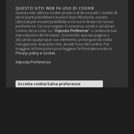
QUESTO SITO WEB FA USO DI COOKIE
Questo sito utilizza cookie propri e di terze parti. I cookie di
terze parti potrebbero essere di profilazione, ovvero
utilizzati per inviarti pubblicità e servizi in linea con le tue
preferenze. Se vuoi negare il consenso a tutti o ad alcuni
cookie clicca sotto su "
Imposta Preferenze
" o cambia le tue
impostazioni del browser. Scorrendo questa pagina o
cliccando qualunque suo elemento, proseguendo nella
navigazione di questo sito, accetti l'uso dei cookie. Per
maggiori informazioni puoi leggere l'informativa estesa:
Privacy policy e Cookie
.
Imposta Preferenze
Accetta cookie/Salva preferenze