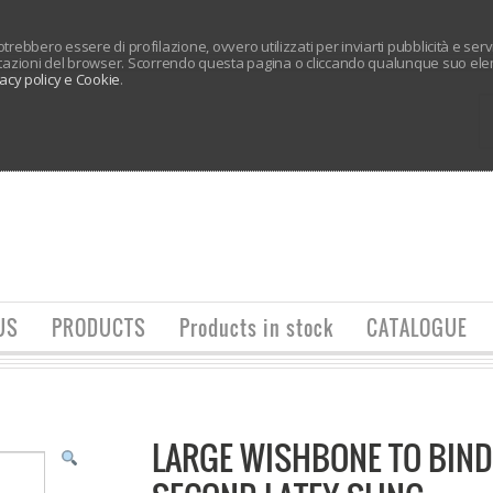
 potrebbero essere di profilazione, ovvero utilizzati per inviarti pubblicità e ser
tazioni del browser. Scorrendo questa pagina o cliccando qualunque suo elem
vacy policy e Cookie
.
US
PRODUCTS
Products in stock
CATALOGUE
LARGE WISHBONE TO BIND