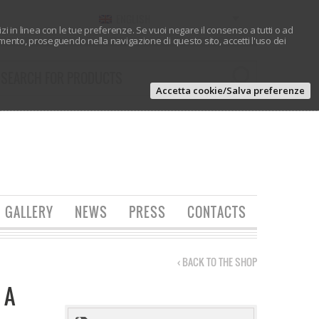
ENGLISH
vizi in linea con le tue preferenze. Se vuoi negare il consenso a tutti o ad
ento, proseguendo nella navigazione di questo sito, accetti l'uso dei
Accetta cookie/Salva preferenze
GALLERY
NEWS
PRESS
CONTACTS
‹ BACK TO THE SHOP
 A