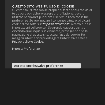
QUESTO SITO WEB FA USO DI COOKIE
Questo sito utilizza cookie propri e di terze parti. I cookie di
terze parti potrebbero essere di profilazione, ovvero
utilizzati per inviarti pubblicità e servizi in linea con le tue
preferenze. Se vuoi negare il consenso a tutti o ad alcuni
cookie clicca sotto su "
Imposta Preferenze
" o cambia le tue
impostazioni del browser. Scorrendo questa pagina o
cliccando qualunque suo elemento, proseguendo nella
navigazione di questo sito, accetti l'uso dei cookie. Per
maggiori informazioni puoi leggere l'informativa estesa:
Privacy policy e Cookie
.
Imposta Preferenze
Accetta cookie/Salva preferenze