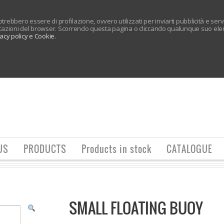
 potrebbero essere di profilazione, ovvero utilizzati per inviarti pubblicità e ser
tazioni del browser. Scorrendo questa pagina o cliccando qualunque suo elem
vacy policy e Cookie
.
US
PRODUCTS
Products in stock
CATALOGUE
SMALL FLOATING BUOY