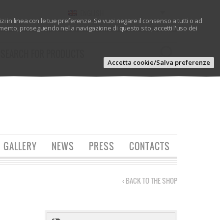
ENGLISH
vizi in linea con le tue preferenze. Se vuoi negare il consenso a tutti o ad
ento, proseguendo nella navigazione di questo sito, accetti l'uso dei
Accetta cookie/Salva preferenze
GALLERY
NEWS
PRESS
CONTACTS
‹ BACK TO THE SHOP