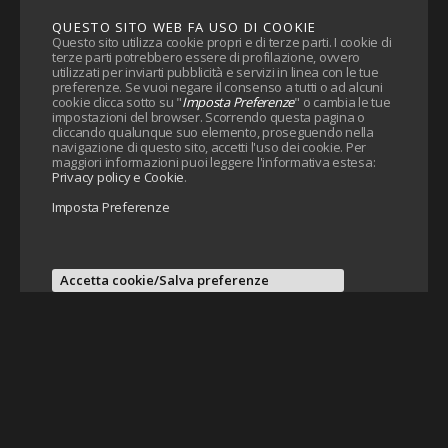
QUESTO SITO WEB FA USO DI COOKIE
Questo sito utilizza cookie propri e di terze parti. I cookie di
terze parti potrebbero essere di profilazione, ovvero
utilizzati per inviarti pubblicità e servizi in linea con le tue
preferenze. Se vuoi negare il consenso a tutti o ad alcuni
cookie clicca sotto su "
Imposta Preferenze
" o cambia le tue
impostazioni del browser. Scorrendo questa pagina o
cliccando qualunque suo elemento, proseguendo nella
navigazione di questo sito, accetti l'uso dei cookie. Per
maggiori informazioni puoi leggere l'informativa estesa:
Privacy policy e Cookie
.
Imposta Preferenze
Accetta cookie/Salva preferenze