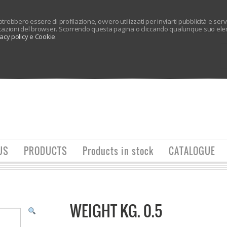
 potrebbero essere di profilazione, ovvero utilizzati per inviarti pubblicità e ser
tazioni del browser. Scorrendo questa pagina o cliccando qualunque suo elem
vacy policy e Cookie
.
US
PRODUCTS
Products in stock
CATALOGUE
WEIGHT KG. 0.5