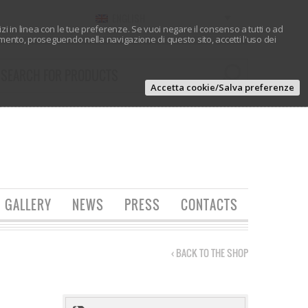
ENGLISH
vizi in linea con le tue preferenze. Se vuoi negare il consenso a tutti o ad
ento, proseguendo nella navigazione di questo sito, accetti l'uso dei
Accetta cookie/Salva preferenze
GALLERY
NEWS
PRESS
CONTACTS
‹ BACK TO THE SHOP