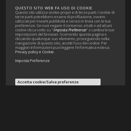
QUESTO SITO WEB FA USO DI COOKIE
Questo sito utilizza cookie propri e di terze parti. I cookie di
terze parti potrebbero essere di profilazione, ovvero
utilizzati per inviarti pubblicità e servizi in linea con le tue
preferenze. Se vuoi negare il consenso a tutti o ad alcuni
cookie clicca sotto su "
Imposta Preferenze
" o cambia le tue
impostazioni del browser. Scorrendo questa pagina o
cliccando qualunque suo elemento, proseguendo nella
navigazione di questo sito, accetti l'uso dei cookie. Per
maggiori informazioni puoi leggere l'informativa estesa:
Privacy policy e Cookie
.
Imposta Preferenze
Accetta cookie/Salva preferenze