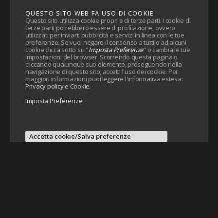
QUESTO SITO WEB FA USO DI COOKIE
Questo sito utilizza cookie propri e di terze parti. I cookie di
terze parti potrebbero essere di profilazione, ovvero
utilizzati per inviarti pubblicità e servizi in linea con le tue
preferenze. Se vuoi negare il consenso a tutti o ad alcuni
cookie clicca sotto su "
Imposta Preferenze
" o cambia le tue
impostazioni del browser. Scorrendo questa pagina o
cliccando qualunque suo elemento, proseguendo nella
navigazione di questo sito, accetti l'uso dei cookie. Per
maggiori informazioni puoi leggere l'informativa estesa:
Privacy policy e Cookie
.
Imposta Preferenze
Accetta cookie/Salva preferenze