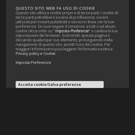
QUESTO SITO WEB FA USO DI COOKIE
Questo sito utilizza cookie propri e di terze parti. I cookie di
terze parti potrebbero essere di profilazione, ovvero
utilizzati per inviarti pubblicità e servizi in linea con le tue
preferenze. Se vuoi negare il consenso a tutti o ad alcuni
cookie clicca sotto su "
Imposta Preferenze
" o cambia le tue
impostazioni del browser. Scorrendo questa pagina o
cliccando qualunque suo elemento, proseguendo nella
navigazione di questo sito, accetti l'uso dei cookie. Per
maggiori informazioni puoi leggere l'informativa estesa:
Privacy policy e Cookie
.
Imposta Preferenze
Accetta cookie/Salva preferenze