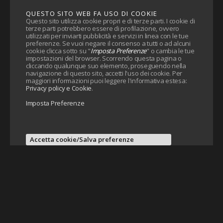
QUESTO SITO WEB FA USO DI COOKIE
Questo sito utilizza cookie propri e di terze parti. I cookie di
terze parti potrebbero essere di profilazione, ovvero
utilizzati per inviarti pubblicità e servizi in linea con le tue
preferenze. Se vuoi negare il consenso a tutti o ad alcuni
cookie clicca sotto su "
Imposta Preferenze
" o cambia le tue
impostazioni del browser. Scorrendo questa pagina o
cliccando qualunque suo elemento, proseguendo nella
navigazione di questo sito, accetti l'uso dei cookie. Per
maggiori informazioni puoi leggere l'informativa estesa:
Privacy policy e Cookie
.
Imposta Preferenze
Accetta cookie/Salva preferenze