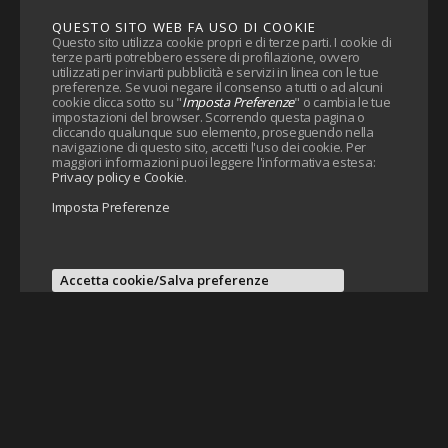
QUESTO SITO WEB FA USO DI COOKIE
Questo sito utilizza cookie propri e di terze parti. I cookie di
terze parti potrebbero essere di profilazione, ovvero
utilizzati per inviarti pubblicità e servizi in linea con le tue
preferenze. Se vuoi negare il consenso a tutti o ad alcuni
cookie clicca sotto su "
Imposta Preferenze
" o cambia le tue
impostazioni del browser. Scorrendo questa pagina o
cliccando qualunque suo elemento, proseguendo nella
navigazione di questo sito, accetti l'uso dei cookie. Per
maggiori informazioni puoi leggere l'informativa estesa:
Privacy policy e Cookie
.
Imposta Preferenze
Accetta cookie/Salva preferenze