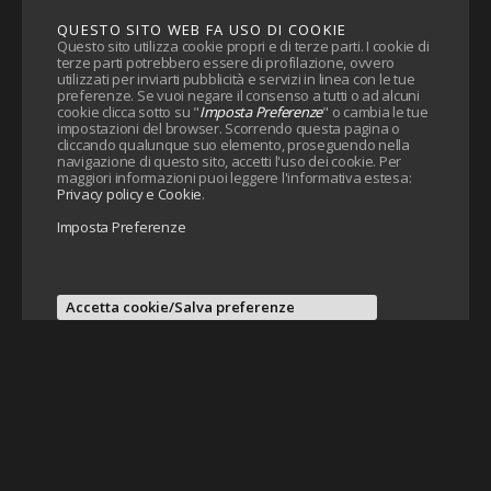
QUESTO SITO WEB FA USO DI COOKIE
Questo sito utilizza cookie propri e di terze parti. I cookie di
terze parti potrebbero essere di profilazione, ovvero
utilizzati per inviarti pubblicità e servizi in linea con le tue
preferenze. Se vuoi negare il consenso a tutti o ad alcuni
cookie clicca sotto su "
Imposta Preferenze
" o cambia le tue
impostazioni del browser. Scorrendo questa pagina o
cliccando qualunque suo elemento, proseguendo nella
navigazione di questo sito, accetti l'uso dei cookie. Per
maggiori informazioni puoi leggere l'informativa estesa:
Privacy policy e Cookie
.
Imposta Preferenze
Accetta cookie/Salva preferenze