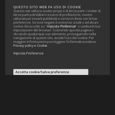
QUESTO SITO WEB FA USO DI COOKIE
Questo sito utilizza cookie propri e di terze parti. I cookie di
terze parti potrebbero essere di profilazione, ovvero
utilizzati per inviarti pubblicità e servizi in linea con le tue
preferenze. Se vuoi negare il consenso a tutti o ad alcuni
cookie clicca sotto su "
Imposta Preferenze
" o cambia le tue
impostazioni del browser. Scorrendo questa pagina o
cliccando qualunque suo elemento, proseguendo nella
navigazione di questo sito, accetti l'uso dei cookie. Per
maggiori informazioni puoi leggere l'informativa estesa:
Privacy policy e Cookie
.
Imposta Preferenze
Accetta cookie/Salva preferenze