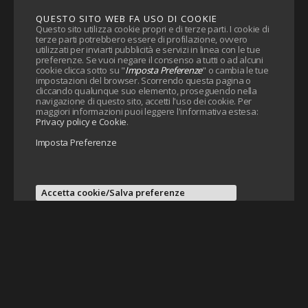
QUESTO SITO WEB FA USO DI COOKIE
Questo sito utilizza cookie propri e di terze parti. I cookie di
terze parti potrebbero essere di profilazione, ovvero
utilizzati per inviarti pubblicità e servizi in linea con le tue
preferenze. Se vuoi negare il consenso a tutti o ad alcuni
cookie clicca sotto su "
Imposta Preferenze
" o cambia le tue
impostazioni del browser. Scorrendo questa pagina o
cliccando qualunque suo elemento, proseguendo nella
navigazione di questo sito, accetti l'uso dei cookie. Per
maggiori informazioni puoi leggere l'informativa estesa:
Privacy policy e Cookie
.
Imposta Preferenze
Accetta cookie/Salva preferenze