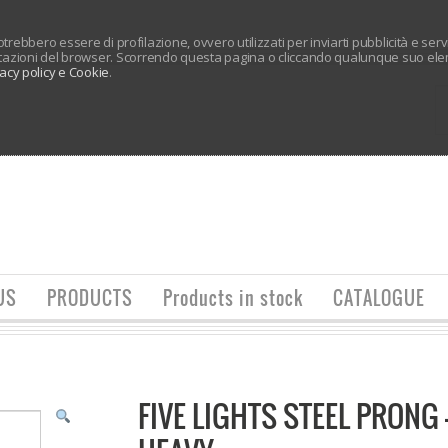
 potrebbero essere di profilazione, ovvero utilizzati per inviarti pubblicità e ser
tazioni del browser. Scorrendo questa pagina o cliccando qualunque suo elem
vacy policy e Cookie
.
US
PRODUCTS
Products in stock
CATALOGUE
FIVE LIGHTS STEEL PRONG 