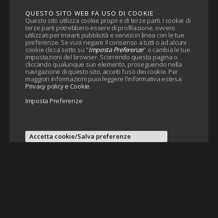
QUESTO SITO WEB FA USO DI COOKIE
Questo sito utilizza cookie propri e di terze parti. I cookie di
terze parti potrebbero essere di profilazione, ovvero
utilizzati per inviarti pubblicità e servizi in linea con le tue
preferenze. Se vuoi negare il consenso a tutti o ad alcuni
cookie clicca sotto su "
Imposta Preferenze
" o cambia le tue
impostazioni del browser. Scorrendo questa pagina o
cliccando qualunque suo elemento, proseguendo nella
navigazione di questo sito, accetti l'uso dei cookie. Per
maggiori informazioni puoi leggere l'informativa estesa:
Privacy policy e Cookie
.
Imposta Preferenze
Accetta cookie/Salva preferenze