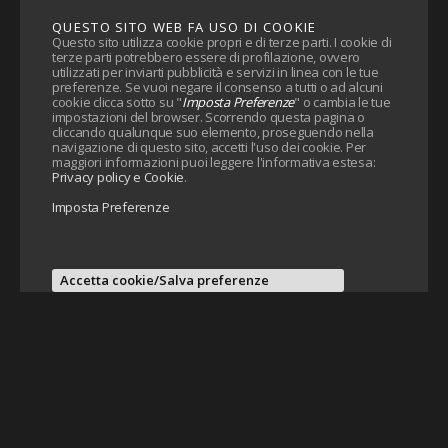
QUESTO SITO WEB FA USO DI COOKIE
Questo sito utilizza cookie propri e di terze parti. I cookie di
terze parti potrebbero essere di profilazione, ovvero
utilizzati per inviarti pubblicità e servizi in linea con le tue
preferenze. Se vuoi negare il consenso a tutti o ad alcuni
cookie clicca sotto su "
Imposta Preferenze
" o cambia le tue
impostazioni del browser. Scorrendo questa pagina o
cliccando qualunque suo elemento, proseguendo nella
navigazione di questo sito, accetti l'uso dei cookie. Per
maggiori informazioni puoi leggere l'informativa estesa:
Privacy policy e Cookie
.
Imposta Preferenze
Accetta cookie/Salva preferenze