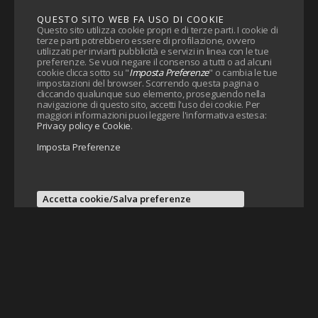
QUESTO SITO WEB FA USO DI COOKIE
Questo sito utilizza cookie propri e di terze parti. I cookie di
terze parti potrebbero essere di profilazione, ovvero
utilizzati per inviarti pubblicità e servizi in linea con le tue
preferenze. Se vuoi negare il consenso a tutti o ad alcuni
cookie clicca sotto su "
Imposta Preferenze
" o cambia le tue
impostazioni del browser. Scorrendo questa pagina o
cliccando qualunque suo elemento, proseguendo nella
navigazione di questo sito, accetti l'uso dei cookie. Per
maggiori informazioni puoi leggere l'informativa estesa:
Privacy policy e Cookie
.
Imposta Preferenze
Accetta cookie/Salva preferenze