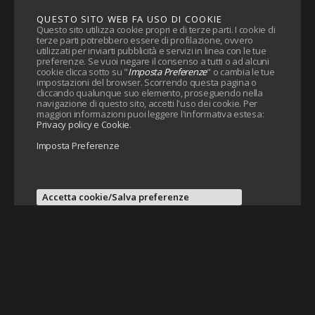
QUESTO SITO WEB FA USO DI COOKIE
Questo sito utilizza cookie propri e di terze parti. I cookie di
terze parti potrebbero essere di profilazione, ovvero
utilizzati per inviarti pubblicità e servizi in linea con le tue
preferenze. Se vuoi negare il consenso a tutti o ad alcuni
cookie clicca sotto su "
Imposta Preferenze
" o cambia le tue
impostazioni del browser. Scorrendo questa pagina o
cliccando qualunque suo elemento, proseguendo nella
navigazione di questo sito, accetti l'uso dei cookie. Per
maggiori informazioni puoi leggere l'informativa estesa:
Privacy policy e Cookie
.
Imposta Preferenze
Accetta cookie/Salva preferenze