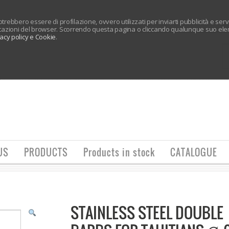
 potrebbero essere di profilazione, ovvero utilizzati per inviarti pubblicità e ser
tazioni del browser. Scorrendo questa pagina o cliccando qualunque suo elem
vacy policy e Cookie
.
US
PRODUCTS
Products in stock
CATALOGUE
STAINLESS STEEL DOUBLE