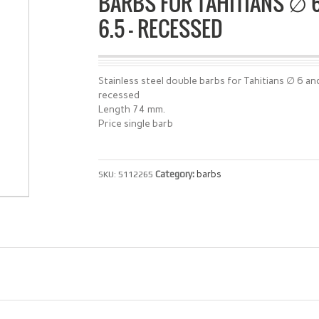
BARBS FOR TAHITIANS ∅ 
6.5 – RECESSED
Stainless steel double barbs for Tahitians ∅ 6 an
recessed
Length 74 mm.
Price single barb
Category:
barbs
SKU:
5112265