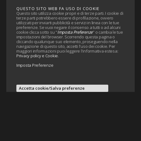
QUESTO SITO WEB FA USO DI COOKIE
Questo sito utilizza cookie propri e di terze parti. I cookie di
terze parti potrebbero essere di profilazione, ovvero
utilizzati per inviarti pubblicità e servizi in linea con le tue
preferenze. Se vuoi negare il consenso a tutti o ad alcuni
cookie clicca sotto su "
Imposta Preferenze
" o cambia le tue
impostazioni del browser. Scorrendo questa pagina o
cliccando qualunque suo elemento, proseguendo nella
navigazione di questo sito, accetti l'uso dei cookie. Per
maggiori informazioni puoi leggere l'informativa estesa:
Privacy policy e Cookie
.
Imposta Preferenze
Accetta cookie/Salva preferenze