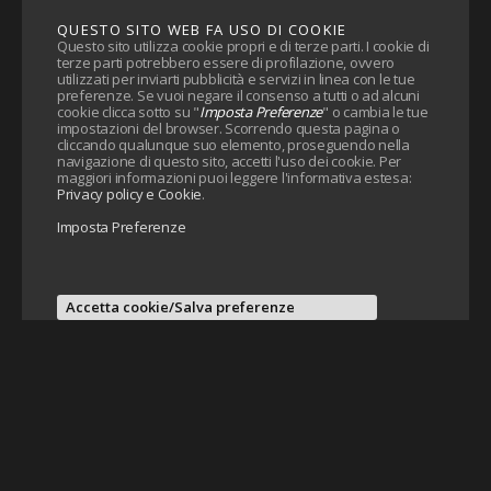
QUESTO SITO WEB FA USO DI COOKIE
Questo sito utilizza cookie propri e di terze parti. I cookie di
terze parti potrebbero essere di profilazione, ovvero
utilizzati per inviarti pubblicità e servizi in linea con le tue
preferenze. Se vuoi negare il consenso a tutti o ad alcuni
cookie clicca sotto su "
Imposta Preferenze
" o cambia le tue
impostazioni del browser. Scorrendo questa pagina o
cliccando qualunque suo elemento, proseguendo nella
navigazione di questo sito, accetti l'uso dei cookie. Per
maggiori informazioni puoi leggere l'informativa estesa:
Privacy policy e Cookie
.
Imposta Preferenze
Accetta cookie/Salva preferenze