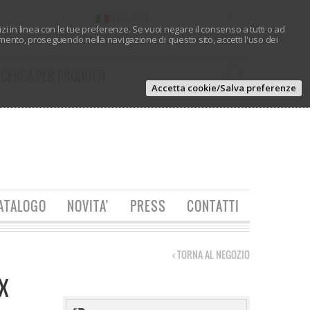
ITALIANO
vizi in linea con le tue preferenze. Se vuoi negare il consenso a tutti o ad
ento, proseguendo nella navigazione di questo sito, accetti l'uso dei
Accetta cookie/Salva preferenze
ATALOGO
NOVITA’
PRESS
CONTATTI
‹ TORNA AL NEGOZIO
X