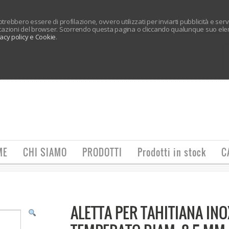
 potrebbero essere di profilazione, ovvero utilizzati per inviarti pubblicità e ser
tazioni del browser. Scorrendo questa pagina o cliccando qualunque suo elem
vacy policy e Cookie
.
ME
CHI SIAMO
PRODOTTI
Prodotti in stock
C
ALETTA PER TAHITIANA INO