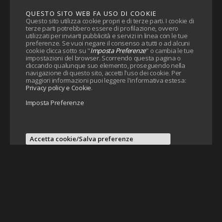
QUESTO SITO WEB FA USO DI COOKIE
Questo sito utilizza cookie propri e di terze parti. I cookie di
terze parti potrebbero essere di profilazione, ovvero
utilizzati per inviarti pubblicità e servizi in linea con le tue
preferenze. Se vuoi negare il consenso a tutti o ad alcuni
cookie clicca sotto su "
Imposta Preferenze
" o cambia le tue
impostazioni del browser. Scorrendo questa pagina o
cliccando qualunque suo elemento, proseguendo nella
navigazione di questo sito, accetti l'uso dei cookie. Per
maggiori informazioni puoi leggere l'informativa estesa:
Privacy policy e Cookie
.
Imposta Preferenze
Accetta cookie/Salva preferenze