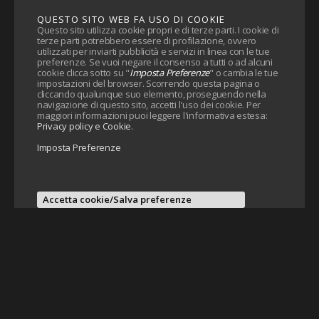
QUESTO SITO WEB FA USO DI COOKIE
Questo sito utilizza cookie propri e di terze parti. I cookie di
terze parti potrebbero essere di profilazione, ovvero
utilizzati per inviarti pubblicità e servizi in linea con le tue
preferenze. Se vuoi negare il consenso a tutti o ad alcuni
cookie clicca sotto su "
Imposta Preferenze
" o cambia le tue
impostazioni del browser. Scorrendo questa pagina o
cliccando qualunque suo elemento, proseguendo nella
navigazione di questo sito, accetti l'uso dei cookie. Per
maggiori informazioni puoi leggere l'informativa estesa:
Privacy policy e Cookie
.
Imposta Preferenze
Accetta cookie/Salva preferenze