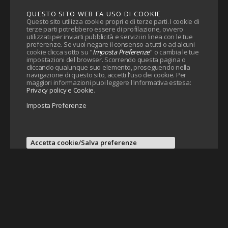
QUESTO SITO WEB FA USO DI COOKIE
Questo sito utilizza cookie propri e di terze parti. I cookie di
terze parti potrebbero essere di profilazione, ovvero
utilizzati per inviarti pubblicità e servizi in linea con le tue
preferenze. Se vuoi negare il consenso a tutti o ad alcuni
cookie clicca sotto su "
Imposta Preferenze
" o cambia le tue
impostazioni del browser. Scorrendo questa pagina o
cliccando qualunque suo elemento, proseguendo nella
navigazione di questo sito, accetti l'uso dei cookie. Per
maggiori informazioni puoi leggere l'informativa estesa:
Privacy policy e Cookie
.
Imposta Preferenze
Accetta cookie/Salva preferenze