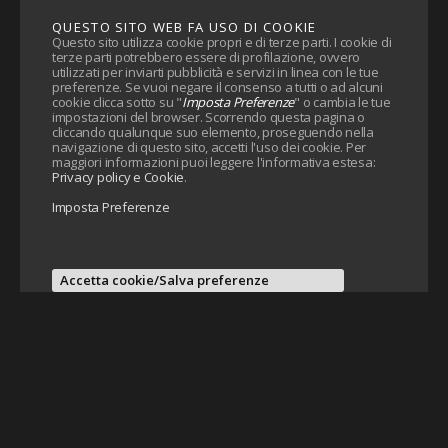
QUESTO SITO WEB FA USO DI COOKIE
Questo sito utilizza cookie propri e di terze parti. I cookie di
terze parti potrebbero essere di profilazione, ovvero
utilizzati per inviarti pubblicità e servizi in linea con le tue
preferenze. Se vuoi negare il consenso a tutti o ad alcuni
cookie clicca sotto su "
Imposta Preferenze
" o cambia le tue
impostazioni del browser. Scorrendo questa pagina o
cliccando qualunque suo elemento, proseguendo nella
navigazione di questo sito, accetti l'uso dei cookie. Per
maggiori informazioni puoi leggere l'informativa estesa:
Privacy policy e Cookie
.
Imposta Preferenze
Accetta cookie/Salva preferenze