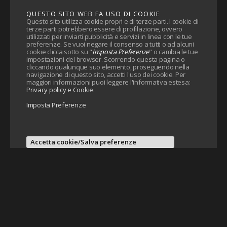
QUESTO SITO WEB FA USO DI COOKIE
Questo sito utilizza cookie propri e di terze parti. I cookie di
terze parti potrebbero essere di profilazione, ovvero
utilizzati per inviarti pubblicità e servizi in linea con le tue
preferenze. Se vuoi negare il consenso a tutti o ad alcuni
cookie clicca sotto su "
Imposta Preferenze
" o cambia le tue
impostazioni del browser. Scorrendo questa pagina o
cliccando qualunque suo elemento, proseguendo nella
navigazione di questo sito, accetti l'uso dei cookie. Per
maggiori informazioni puoi leggere l'informativa estesa:
Privacy policy e Cookie
.
Imposta Preferenze
Accetta cookie/Salva preferenze