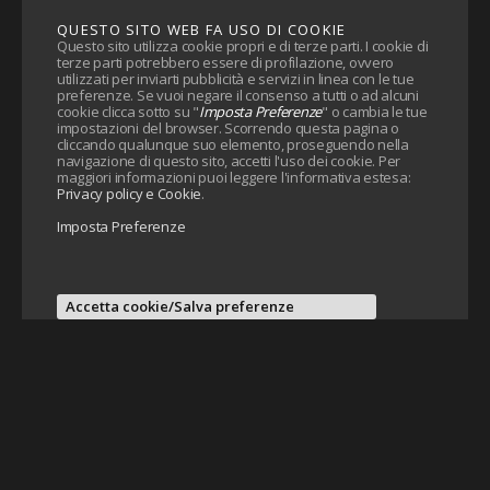
QUESTO SITO WEB FA USO DI COOKIE
Questo sito utilizza cookie propri e di terze parti. I cookie di
terze parti potrebbero essere di profilazione, ovvero
utilizzati per inviarti pubblicità e servizi in linea con le tue
preferenze. Se vuoi negare il consenso a tutti o ad alcuni
cookie clicca sotto su "
Imposta Preferenze
" o cambia le tue
impostazioni del browser. Scorrendo questa pagina o
cliccando qualunque suo elemento, proseguendo nella
navigazione di questo sito, accetti l'uso dei cookie. Per
maggiori informazioni puoi leggere l'informativa estesa:
Privacy policy e Cookie
.
Imposta Preferenze
Accetta cookie/Salva preferenze