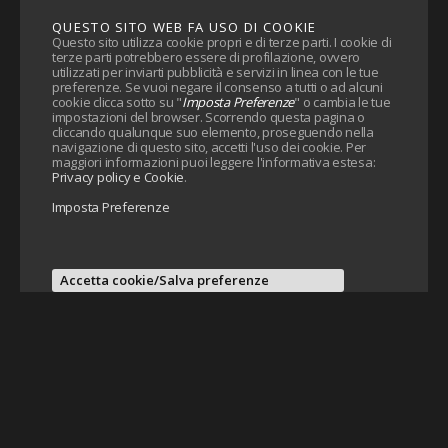
QUESTO SITO WEB FA USO DI COOKIE
Questo sito utilizza cookie propri e di terze parti. I cookie di
terze parti potrebbero essere di profilazione, ovvero
utilizzati per inviarti pubblicità e servizi in linea con le tue
preferenze. Se vuoi negare il consenso a tutti o ad alcuni
cookie clicca sotto su "
Imposta Preferenze
" o cambia le tue
impostazioni del browser. Scorrendo questa pagina o
cliccando qualunque suo elemento, proseguendo nella
navigazione di questo sito, accetti l'uso dei cookie. Per
maggiori informazioni puoi leggere l'informativa estesa:
Privacy policy e Cookie
.
Imposta Preferenze
Accetta cookie/Salva preferenze