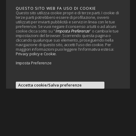
QUESTO SITO WEB FA USO DI COOKIE
Questo sito utilizza cookie propri e di terze parti. I cookie di
terze parti potrebbero essere di profilazione, ovvero
utilizzati per inviarti pubblicità e servizi in linea con le tue
preferenze. Se vuoi negare il consenso a tutti o ad alcuni
cookie clicca sotto su "
Imposta Preferenze
" o cambia le tue
impostazioni del browser. Scorrendo questa pagina o
cliccando qualunque suo elemento, proseguendo nella
navigazione di questo sito, accetti l'uso dei cookie. Per
maggiori informazioni puoi leggere l'informativa estesa:
Privacy policy e Cookie
.
Imposta Preferenze
Accetta cookie/Salva preferenze