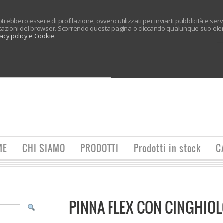
 potrebbero essere di profilazione, ovvero utilizzati per inviarti pubblicità e ser
tazioni del browser. Scorrendo questa pagina o cliccando qualunque suo elem
vacy policy e Cookie
.
ME
CHI SIAMO
PRODOTTI
Prodotti in stock
C
PINNA FLEX CON CINGHIO