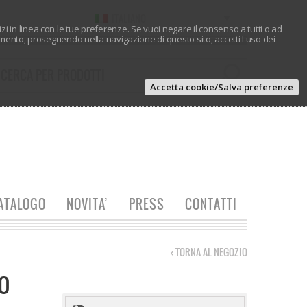
ITALIANO
vizi in linea con le tue preferenze. Se vuoi negare il consenso a tutti o ad
ento, proseguendo nella navigazione di questo sito, accetti l'uso dei
Accetta cookie/Salva preferenze
ATALOGO
NOVITA’
PRESS
CONTATTI
‹ TORNA AL NEGOZIO
LO