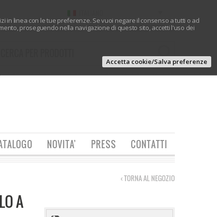
ITALIANO
vizi in linea con le tue preferenze. Se vuoi negare il consenso a tutti o ad
ento, proseguendo nella navigazione di questo sito, accetti l'uso dei
Accetta cookie/Salva preferenze
ATALOGO
NOVITA’
PRESS
CONTATTI
‹ TORNA AL NEGOZIO
LO A