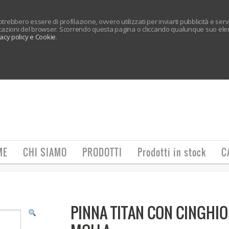
 potrebbero essere di profilazione, ovvero utilizzati per inviarti pubblicità e ser
tazioni del browser. Scorrendo questa pagina o cliccando qualunque suo elem
vacy policy e Cookie
.
ME
CHI SIAMO
PRODOTTI
Prodotti in stock
C
PINNA TITAN CON CINGHIO