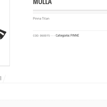
MOLLA
Pinna Titan
Categoria:
PINNE
COD:
060015 - - -
I