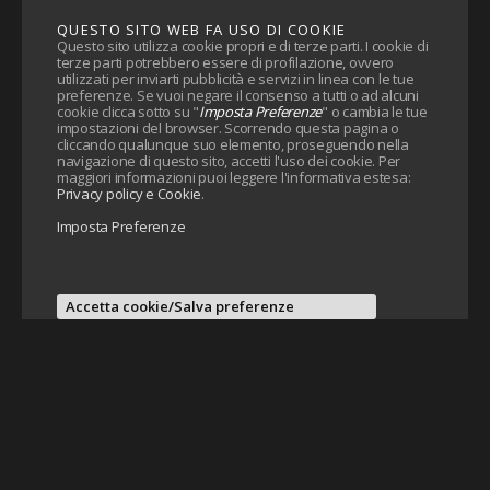
QUESTO SITO WEB FA USO DI COOKIE
Questo sito utilizza cookie propri e di terze parti. I cookie di
terze parti potrebbero essere di profilazione, ovvero
utilizzati per inviarti pubblicità e servizi in linea con le tue
preferenze. Se vuoi negare il consenso a tutti o ad alcuni
cookie clicca sotto su "
Imposta Preferenze
" o cambia le tue
impostazioni del browser. Scorrendo questa pagina o
cliccando qualunque suo elemento, proseguendo nella
navigazione di questo sito, accetti l'uso dei cookie. Per
maggiori informazioni puoi leggere l'informativa estesa:
Privacy policy e Cookie
.
Imposta Preferenze
Accetta cookie/Salva preferenze