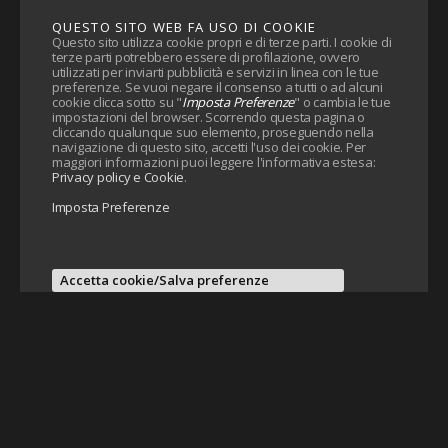
QUESTO SITO WEB FA USO DI COOKIE
Questo sito utilizza cookie propri e di terze parti. I cookie di
terze parti potrebbero essere di profilazione, ovvero
utilizzati per inviarti pubblicità e servizi in linea con le tue
preferenze. Se vuoi negare il consenso a tutti o ad alcuni
cookie clicca sotto su "
Imposta Preferenze
" o cambia le tue
impostazioni del browser. Scorrendo questa pagina o
cliccando qualunque suo elemento, proseguendo nella
navigazione di questo sito, accetti l'uso dei cookie. Per
maggiori informazioni puoi leggere l'informativa estesa:
Privacy policy e Cookie
.
Imposta Preferenze
Accetta cookie/Salva preferenze