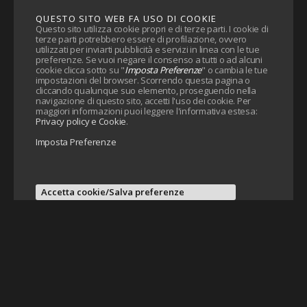
QUESTO SITO WEB FA USO DI COOKIE
Questo sito utilizza cookie propri e di terze parti. I cookie di
terze parti potrebbero essere di profilazione, ovvero
utilizzati per inviarti pubblicità e servizi in linea con le tue
preferenze. Se vuoi negare il consenso a tutti o ad alcuni
cookie clicca sotto su "
Imposta Preferenze
" o cambia le tue
impostazioni del browser. Scorrendo questa pagina o
cliccando qualunque suo elemento, proseguendo nella
navigazione di questo sito, accetti l'uso dei cookie. Per
maggiori informazioni puoi leggere l'informativa estesa:
Privacy policy e Cookie
.
Imposta Preferenze
Accetta cookie/Salva preferenze