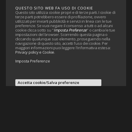
QUESTO SITO WEB FA USO DI COOKIE
Questo sito utilizza cookie propri e di terze parti. I cookie di
terze parti potrebbero essere di profilazione, ovvero
utilizzati per inviarti pubblicità e servizi in linea con le tue
preferenze. Se vuoi negare il consenso a tutti o ad alcuni
cookie clicca sotto su "
Imposta Preferenze
" o cambia le tue
impostazioni del browser. Scorrendo questa pagina o
cliccando qualunque suo elemento, proseguendo nella
navigazione di questo sito, accetti l'uso dei cookie. Per
maggiori informazioni puoi leggere l'informativa estesa:
Privacy policy e Cookie
.
Imposta Preferenze
Accetta cookie/Salva preferenze