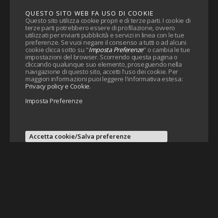
QUESTO SITO WEB FA USO DI COOKIE
Questo sito utilizza cookie propri e di terze parti. I cookie di
terze parti potrebbero essere di profilazione, ovvero
utilizzati per inviarti pubblicità e servizi in linea con le tue
preferenze. Se vuoi negare il consenso a tutti o ad alcuni
cookie clicca sotto su "
Imposta Preferenze
" o cambia le tue
impostazioni del browser. Scorrendo questa pagina o
cliccando qualunque suo elemento, proseguendo nella
navigazione di questo sito, accetti l'uso dei cookie. Per
maggiori informazioni puoi leggere l'informativa estesa:
Privacy policy e Cookie
.
Imposta Preferenze
Accetta cookie/Salva preferenze