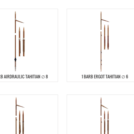
RB AIRDRAULIC TAHITIAN ∅ 8
1 BARB ERGOT TAHITIAN ∅ 6