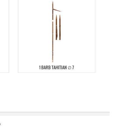
1 BARB TAHITIAN ∅ 7
n