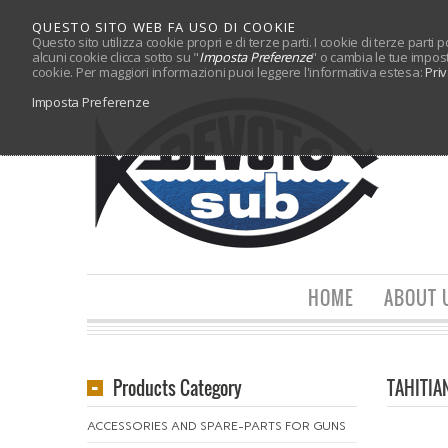
QUESTO SITO WEB FA USO DI COOKIE
Questo sito utilizza cookie propri e di terze parti. I cookie di terze parti
alcuni cookie clicca sotto su "
Imposta Preferenze
" o cambia le tue impos
cookie. Per maggiori informazioni puoi leggere l'informativa estesa:
Pri
Imposta Preferenze
HOME
ABOUT 
Products Category
TAHITIA
ACCESSORIES AND SPARE-PARTS FOR GUNS