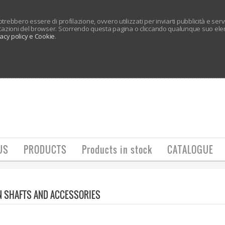
 potrebbero essere di profilazione, ovvero utilizzati per inviarti pubblicità e ser
tazioni del browser. Scorrendo questa pagina o cliccando qualunque suo elem
vacy policy e Cookie
.
US
PRODUCTS
Products in stock
CATALOGUE
N SHAFTS AND ACCESSORIES