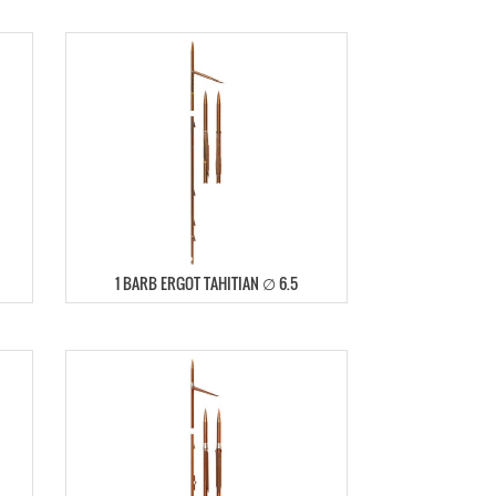
1 BARB ERGOT TAHITIAN ∅ 6.5