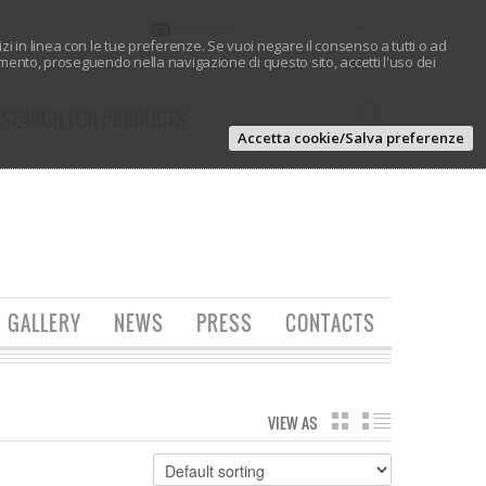
ENGLISH
vizi in linea con le tue preferenze. Se vuoi negare il consenso a tutti o ad
ento, proseguendo nella navigazione di questo sito, accetti l'uso dei
Accetta cookie/Salva preferenze
GALLERY
NEWS
PRESS
CONTACTS
VIEW AS
GRID
LIST