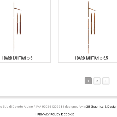
1 BARB TAHITIAN ∅ 6
1 BARB TAHITIAN ∅ 6.5
1
2
›
o Sub di Devoto Albino P.IVA 00056120991 | designed by
in2it Graphics & Desig
|
PRIVACY POLICY E COOKIE