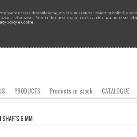
 potrebbero essere di profilazione, ovvero utilizzati per inviarti pubblicità e ser
tazioni del browser. Scorrendo questa pagina o cliccando qualunque suo elem
vacy policy e Cookie
.
US
PRODUCTS
Products in stock
CATALOGUE
N SHAFTS 6 MM