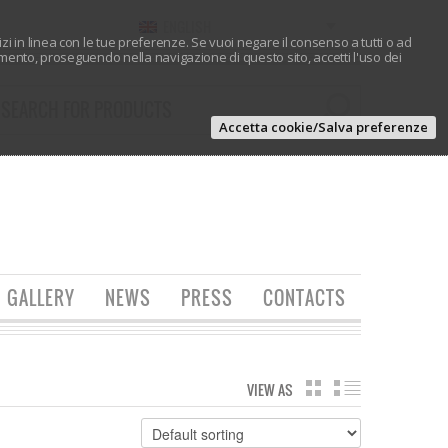
ENGLISH
vizi in linea con le tue preferenze. Se vuoi negare il consenso a tutti o ad
ento, proseguendo nella navigazione di questo sito, accetti l'uso dei
Accetta cookie/Salva preferenze
GALLERY
NEWS
PRESS
CONTACTS
VIEW AS
GRID
LIST