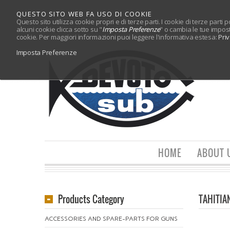
QUESTO SITO WEB FA USO DI COOKIE
Questo sito utilizza cookie propri e di terze parti. I cookie di terze parti
alcuni cookie clicca sotto su "
Imposta Preferenze
" o cambia le tue impos
cookie. Per maggiori informazioni puoi leggere l'informativa estesa:
Pri
Imposta Preferenze
HOME
ABOUT 
Products Category
TAHITIA
ACCESSORIES AND SPARE-PARTS FOR GUNS