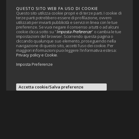
QUESTO SITO WEB FA USO DI COOKIE
Questo sito utilizza cookie propri e di terze parti. I cookie di
terze parti potrebbero essere di profilazione, ovvero
utilizzati per inviarti pubblicità e servizi in linea con le tue
preferenze. Se vuoi negare il consenso a tutti o ad alcuni
cookie clicca sotto su "
Imposta Preferenze
" o cambia le tue
impostazioni del browser. Scorrendo questa pagina o
cliccando qualunque suo elemento, proseguendo nella
navigazione di questo sito, accetti l'uso dei cookie. Per
maggiori informazioni puoi leggere l'informativa estesa:
Privacy policy e Cookie
.
Imposta Preferenze
Accetta cookie/Salva preferenze