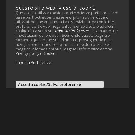
QUESTO SITO WEB FA USO DI COOKIE
Questo sito utilizza cookie propri e di terze parti. I cookie di
terze parti potrebbero essere di profilazione, ovvero
utilizzati per inviarti pubblicità e servizi in linea con le tue
preferenze. Se vuoi negare il consenso a tutti o ad alcuni
cookie clicca sotto su "
Imposta Preferenze
" o cambia le tue
impostazioni del browser. Scorrendo questa pagina o
cliccando qualunque suo elemento, proseguendo nella
navigazione di questo sito, accetti l'uso dei cookie. Per
maggiori informazioni puoi leggere l'informativa estesa:
Privacy policy e Cookie
.
Imposta Preferenze
Accetta cookie/Salva preferenze