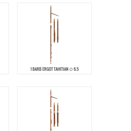
1 BARB ERGOT TAHITIAN ∅ 6.5