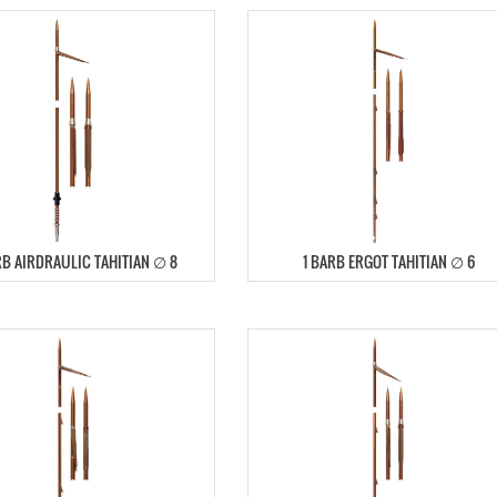
RB AIRDRAULIC TAHITIAN ∅ 8
1 BARB ERGOT TAHITIAN ∅ 6