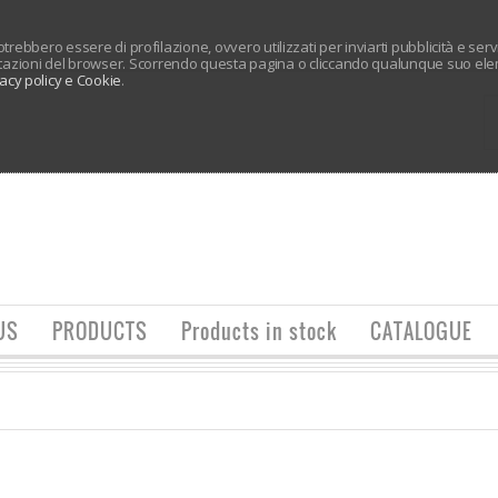
 potrebbero essere di profilazione, ovvero utilizzati per inviarti pubblicità e ser
tazioni del browser. Scorrendo questa pagina o cliccando qualunque suo elem
vacy policy e Cookie
.
US
PRODUCTS
Products in stock
CATALOGUE