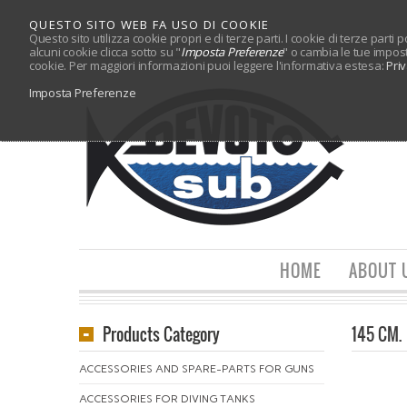
QUESTO SITO WEB FA USO DI COOKIE
Questo sito utilizza cookie propri e di terze parti. I cookie di terze parti
alcuni cookie clicca sotto su "
Imposta Preferenze
" o cambia le tue impos
cookie. Per maggiori informazioni puoi leggere l'informativa estesa:
Pri
Imposta Preferenze
HOME
ABOUT 
Products Category
145 CM.
ACCESSORIES AND SPARE-PARTS FOR GUNS
ACCESSORIES FOR DIVING TANKS