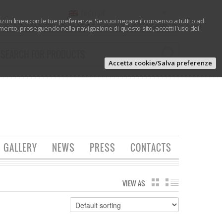
ENGLISH
vizi in linea con le tue preferenze. Se vuoi negare il consenso a tutti o ad
ento, proseguendo nella navigazione di questo sito, accetti l'uso dei
Accetta cookie/Salva preferenze
GALLERY
NEWS
PRESS
CONTACTS
VIEW AS
GRID
LIST