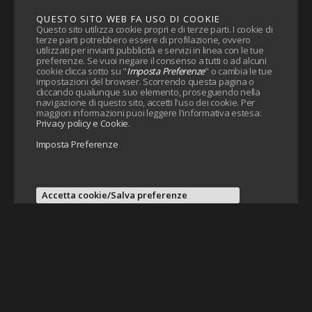
QUESTO SITO WEB FA USO DI COOKIE
Questo sito utilizza cookie propri e di terze parti. I cookie di
terze parti potrebbero essere di profilazione, ovvero
utilizzati per inviarti pubblicità e servizi in linea con le tue
preferenze. Se vuoi negare il consenso a tutti o ad alcuni
cookie clicca sotto su "
Imposta Preferenze
" o cambia le tue
impostazioni del browser. Scorrendo questa pagina o
cliccando qualunque suo elemento, proseguendo nella
navigazione di questo sito, accetti l'uso dei cookie. Per
maggiori informazioni puoi leggere l'informativa estesa:
Privacy policy e Cookie
.
Imposta Preferenze
Accetta cookie/Salva preferenze