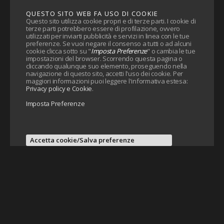
QUESTO SITO WEB FA USO DI COOKIE
Questo sito utilizza cookie propri e di terze parti. I cookie di
terze parti potrebbero essere di profilazione, ovvero
utilizzati per inviarti pubblicità e servizi in linea con le tue
preferenze. Se vuoi negare il consenso a tutti o ad alcuni
cookie clicca sotto su "
Imposta Preferenze
" o cambia le tue
impostazioni del browser. Scorrendo questa pagina o
cliccando qualunque suo elemento, proseguendo nella
navigazione di questo sito, accetti l'uso dei cookie. Per
maggiori informazioni puoi leggere l'informativa estesa:
Privacy policy e Cookie
.
Imposta Preferenze
Accetta cookie/Salva preferenze