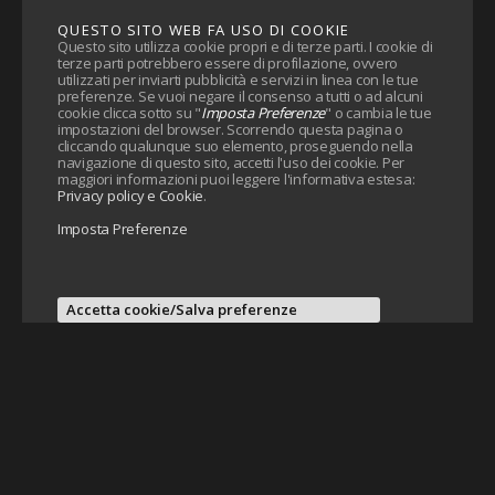
QUESTO SITO WEB FA USO DI COOKIE
Questo sito utilizza cookie propri e di terze parti. I cookie di
terze parti potrebbero essere di profilazione, ovvero
utilizzati per inviarti pubblicità e servizi in linea con le tue
preferenze. Se vuoi negare il consenso a tutti o ad alcuni
cookie clicca sotto su "
Imposta Preferenze
" o cambia le tue
impostazioni del browser. Scorrendo questa pagina o
cliccando qualunque suo elemento, proseguendo nella
navigazione di questo sito, accetti l'uso dei cookie. Per
maggiori informazioni puoi leggere l'informativa estesa:
Privacy policy e Cookie
.
Imposta Preferenze
Accetta cookie/Salva preferenze