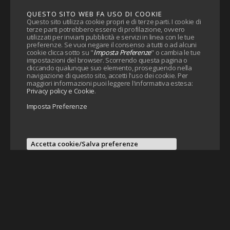
QUESTO SITO WEB FA USO DI COOKIE
Questo sito utilizza cookie propri e di terze parti. I cookie di
terze parti potrebbero essere di profilazione, ovvero
utilizzati per inviarti pubblicità e servizi in linea con le tue
preferenze. Se vuoi negare il consenso a tutti o ad alcuni
cookie clicca sotto su "
Imposta Preferenze
" o cambia le tue
impostazioni del browser. Scorrendo questa pagina o
cliccando qualunque suo elemento, proseguendo nella
navigazione di questo sito, accetti l'uso dei cookie. Per
maggiori informazioni puoi leggere l'informativa estesa:
Privacy policy e Cookie
.
Imposta Preferenze
Accetta cookie/Salva preferenze