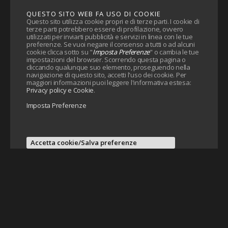
QUESTO SITO WEB FA USO DI COOKIE
Questo sito utilizza cookie propri e di terze parti. I cookie di
terze parti potrebbero essere di profilazione, ovvero
utilizzati per inviarti pubblicità e servizi in linea con le tue
preferenze. Se vuoi negare il consenso a tutti o ad alcuni
cookie clicca sotto su "
Imposta Preferenze
" o cambia le tue
impostazioni del browser. Scorrendo questa pagina o
cliccando qualunque suo elemento, proseguendo nella
navigazione di questo sito, accetti l'uso dei cookie. Per
maggiori informazioni puoi leggere l'informativa estesa:
Privacy policy e Cookie
.
Imposta Preferenze
Accetta cookie/Salva preferenze